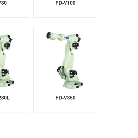
V80
FD-V100
280L
FD-V350