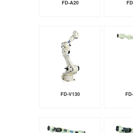
FD-A20
FD
FD-V130
FD