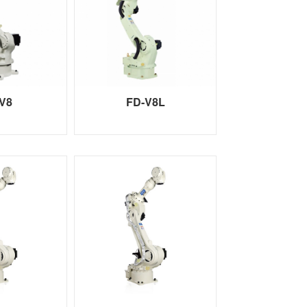
V8
FD-V8L